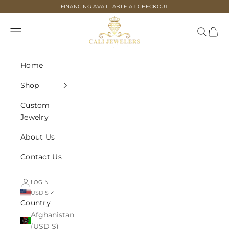
Skip to content
FINANCING AVAILLABLE AT CHECKOUT
Cali Jewelers
Navigation menu
Search
Cart
Home
Shop
Custom
Jewelry
About Us
Contact Us
LOGIN
USD $
Country
Afghanistan
(USD $)