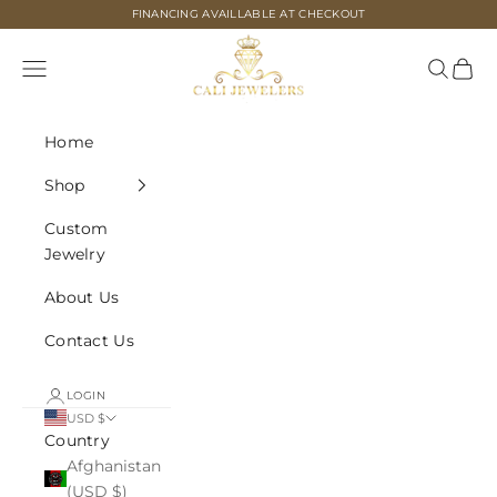
Skip to content
FINANCING AVAILLABLE AT CHECKOUT
Cali Jewelers
Navigation menu
Search
Cart
Home
Shop
Custom
Jewelry
About Us
Contact Us
LOGIN
USD $
Country
Afghanistan
(USD $)